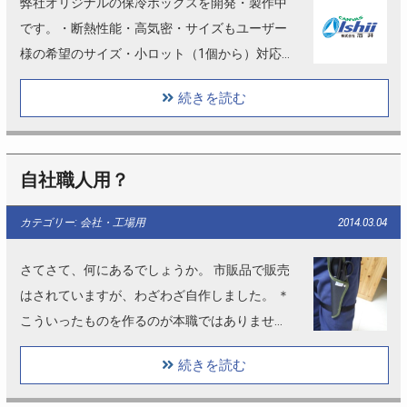
弊社オリジナルの保冷ボックスを開発・製作中
です。・断熱性能・高気密・サイズもユーザー
様の希望のサイズ・小ロット（1個から）対応・
衛生的（洗える）等の付加価値を加え製作中で
続きを読む
す。 (さらに…)
自社職人用？
カテゴリー: 会社・工場用
2014.03.04
さてさて、何にあるでしょうか。 市販品で販売
はされていますが、わざわざ自作しました。 ＊
こういったものを作るのが本職ではありませ
ん。 (さらに…)
続きを読む