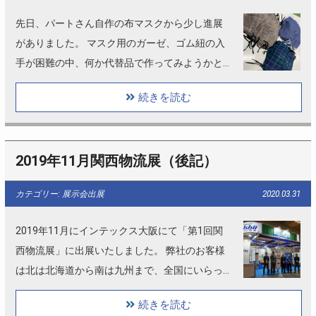
先日、パートさん自作の布マスクから少し進展
がありました。 マスク用のガーゼ、ゴム紐の入
手が困難の中、何か代替品で作ってみようかと
いうことになりました。 本来、我々の仕事は
続きを読む
「物流向け」少量多品種の受注生産品の製作が
メインで工場はライン作業には…
2019年11月関西物流展（後記）
カテゴリー: 展示会出展
2020.03.31
2019年11月にインテックス大阪にて「第1回関
西物流展」に出展いたしました。 弊社のお客様
は北は北海道から南は九州まで、全国にいらっ
しゃいます。 展示会出展といえば東京ビックサ
続きを読む
イト、パシフィコ横浜がメインですが、 今回は